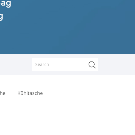
che
Kühltasche