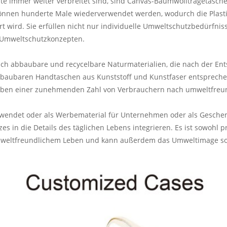
pte immer weiter verbreitet sind, sind Canvas-Baumwolltragetasche
önnen hunderte Male wiederverwendet werden, wodurch die Plasti
rt wird. Sie erfüllen nicht nur individuelle Umweltschutzbedürfni
 Umweltschutzkonzepten.
sch abbaubare und recycelbare Naturmaterialien, die nach der E
abbaubaren Handtaschen aus Kunststoff und Kunstfaser entspreche
eben einer zunehmenden Zahl von Verbrauchern nach umweltfreun
erwendet oder als Werbematerial für Unternehmen oder als Geschenk
in die Details des täglichen Lebens integrieren. Es ist sowohl pra
mweltfreundlichem Leben und kann außerdem das Umweltimage sow