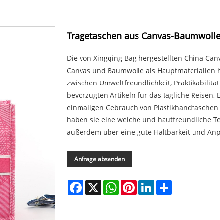
Tragetaschen aus Canvas-Baumwoll
Die von Xingqing Bag hergestellten China Can
Canvas und Baumwolle als Hauptmaterialien he
zwischen Umweltfreundlichkeit, Praktikabilit
bevorzugten Artikeln für das tägliche Reisen
einmaligen Gebrauch von Plastikhandtaschen
haben sie eine weiche und hautfreundliche Te
außerdem über eine gute Haltbarkeit und Anp
Anfrage absenden
Facebook
X
WhatsApp
Pinterest
LinkedIn
Share